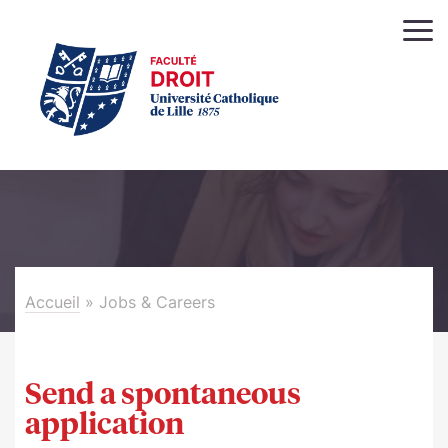
Accueil
»
Jobs & Careers
Send a spontaneous
application