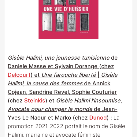
Gisèle Halimi, une jeunesse tunisienne
de
Daniele Masse et Sylvain Dorange (chez
Delcourt
) et
Une farouche liberté
|
Gisèle
Halimi, la cause des femmes
de Annick
Cojean, Sandrine Revel, Sophie Couturier
(chez
Steinkis
) et
Gisèle Halimi l’insoumise
,
Avocate pour changer le monde
de Jean-
Yves Le Naour et Marko (chez
Dunod
)
:
La
promotion 2021-2022 portait le nom de Gisèle
Halimi, marraine et avocate féministe