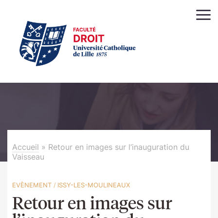
Accueil
»
Retour en images sur l’inauguration du
Vaisseau
EVÈNEMENT
/
ISSY-LES-MOULINEAUX
Retour en images sur