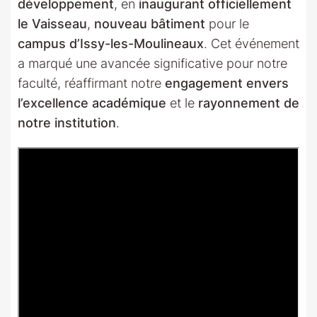
développement
, en
inaugurant officiellement
le Vaisseau
,
nouveau bâtiment
pour le
campus d’Issy-les-Moulineaux
. Cet événement
a marqué une avancée significative pour notre
faculté, réaffirmant notre
engagement envers
l’excellence académique
et le
rayonnement de
notre institution
.