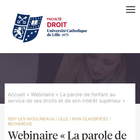
Accueil
»
Webinaire « La parole de l’enfant au
service de ses droits et de son intérêt supérieur »
ISSY-LES-MOULINEAUX
/
LILLE
/
NON CLASSIFIÉ(E)
/
RECHERCHE
Webinaire « La parole de