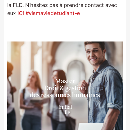
la FLD. N’hésitez pas à prendre contact avec
eux
ICI #vismaviedetudiant-e
Master
Droit & gestion
des ressources humaines
Initial
Lille