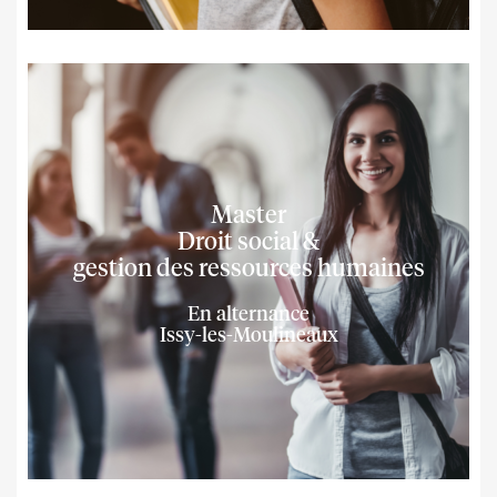
Master
Droit social &
gestion des ressources humaines
En alternance
Issy-les-Moulineaux