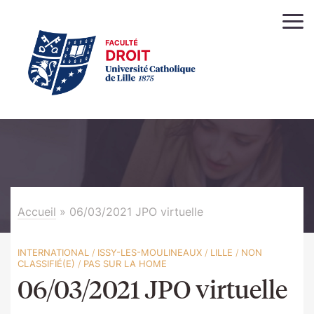
Accueil
»
06/03/2021 JPO virtuelle
INTERNATIONAL
/
ISSY-LES-MOULINEAUX
/
LILLE
/
NON
CLASSIFIÉ(E)
/
PAS SUR LA HOME
06/03/2021 JPO virtuelle