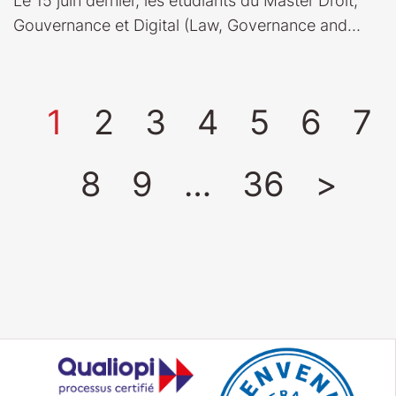
Le 15 juin dernier, les étudiants du Master Droit,
Gouvernance et Digital (Law, Governance and…
1
2
3
4
5
6
7
8
9
…
36
>