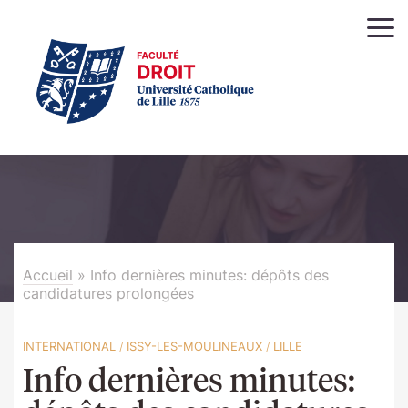
Accueil
»
Info dernières minutes: dépôts des
candidatures prolongées
INTERNATIONAL
/
ISSY-LES-MOULINEAUX
/
LILLE
Info dernières minutes: