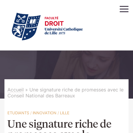
Accueil
»
Une signature riche de promesses avec le
Conseil National des Barreaux
ETUDIANTS
/
INNOVATION
/
LILLE
Une signature riche de