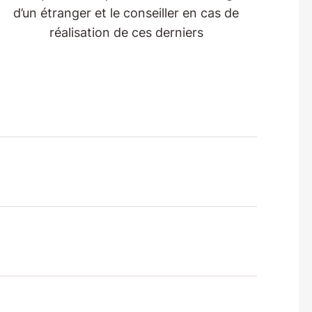
d’un étranger et le conseiller en cas de
réalisation de ces derniers
n France (60H)
vail (3h)
études (3h)
 privée et familiale (9h)
otifs humanitaires (victime de traite des
anté, ordonnance de protection) (6h)
erception d’une rente ou d’une pension (2h)