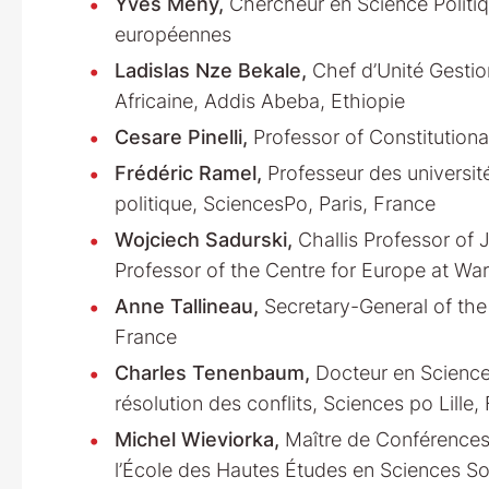
Yves Meny,
Chercheur en Science Politiqu
européennes
Ladislas Nze Bekale,
Chef d’Unité Gestio
Africaine, Addis Abeba, Ethiopie
Cesare Pinelli,
Professor of Constitutiona
Frédéric Ramel,
Professeur des universit
politique, SciencesPo, Paris, France
Wojciech Sadurski,
Challis Professor of 
Professor of the Centre for Europe at Wa
Anne Tallineau,
Secretary-General of the
France
Charles Tenenbaum,
Docteur en Science 
résolution des conflits, Sciences po Lille,
Michel Wieviorka,
Maître de Conférences 
l’École des Hautes Études en Sciences So