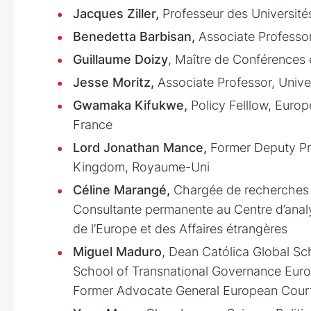
Jacques Ziller,
Professeur des Université
Benedetta Barbisan,
Associate Professor
Guillaume Doizy
, Maître de Conférences 
Jesse Moritz,
Associate Professor, Unive
Gwamaka Kifukwe,
Policy Felllow, Europ
France
Lord Jonathan Mance,
Former Deputy Pr
Kingdom, Royaume-Uni
Céline Marangé,
Chargée de recherches a
Consultante permanente au Centre d’analys
de l’Europe et des Affaires étrangères
Miguel Maduro
, Dean Católica Global Sc
School of Transnational Governance Europe
Former Advocate General European Court