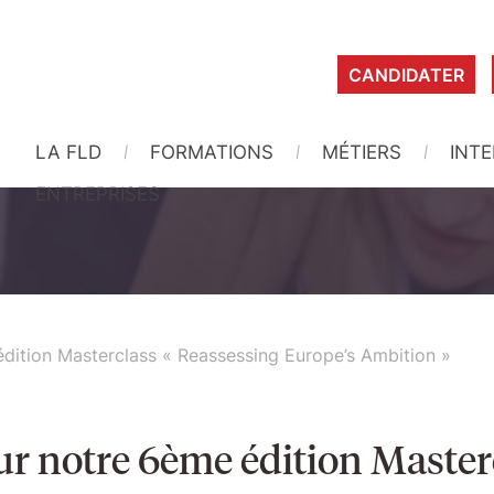
CANDIDATER
LA FLD
FORMATIONS
MÉTIERS
INT
ENTREPRISES
dition Masterclass « Reassessing Europe’s Ambition »
ur notre 6ème édition Master