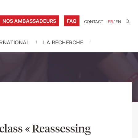
NOS AMBASSADEURS
FAQ
/
CONTACT
FR
EN
ERNATIONAL
LA RECHERCHE
class « Reassessing