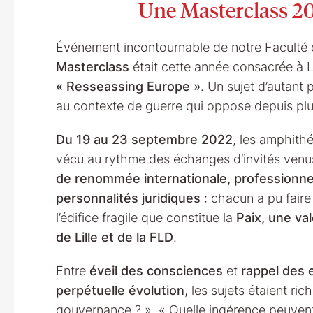
Une Masterclass 20
Événement incontournable de notre Faculté d
Masterclass
était cette année consacrée à 
« Resseassing Europe »
. Un sujet d’autant 
au contexte de guerre qui oppose depuis plus
Du 19 au 23 septembre 2022
, les amphith
vécu au rythme des échanges d’invités venu
de renommée internationale, professionnel
personnalités juridiques
: chacun a pu faire
l’édifice fragile que constitue la
Paix, une val
de Lille et de la FLD
.
Entre
éveil des consciences
et
rappel des 
perpétuelle évolution
, les sujets étaient ri
gouvernance ? », « Quelle ingérence peuvent