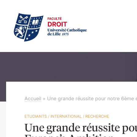
Accueil
»
Une grande réussite pour notre 6ème é
ETUDIANTS
/
INTERNATIONAL
/
RECHERCHE
Une grande réussite po