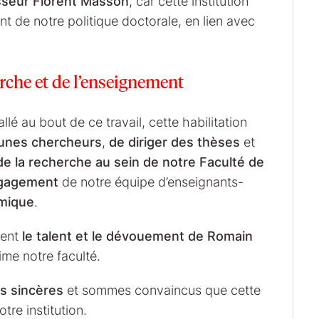
sseur Florent Masson
, car cette institution
 de notre politique doctorale, en lien avec
rche et de l’enseignement
llé au bout de ce travail, cette habilitation
eunes chercheurs
,
de diriger des thèses
et
 de la recherche au sein de notre Faculté de
gagement
de notre équipe d’enseignants-
mique
.
ment
le talent et le dévouement
de Romain
me notre faculté.
us sincères
et sommes convaincus que cette
re institution.