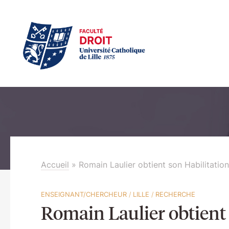
Accueil
»
Romain Laulier obtient son Habilitatio
ENSEIGNANT/CHERCHEUR
/
LILLE
/
RECHERCHE
Romain Laulier obtient 