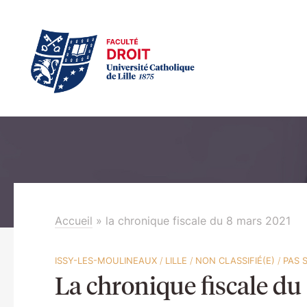
Accueil
»
la chronique fiscale du 8 mars 2021
ISSY-LES-MOULINEAUX
/
LILLE
/
NON CLASSIFIÉ(E)
/
PAS 
La chronique fiscale du