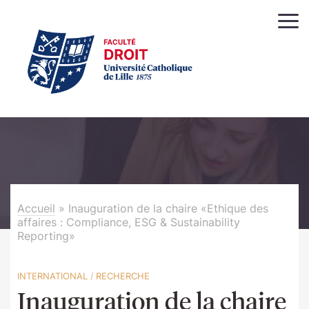
Accueil
»
Inauguration de la chaire «Ethique des
affaires : Compliance, ESG & Sustainability
Reporting»
INTERNATIONAL
/
RECHERCHE
Inauguration de la chaire