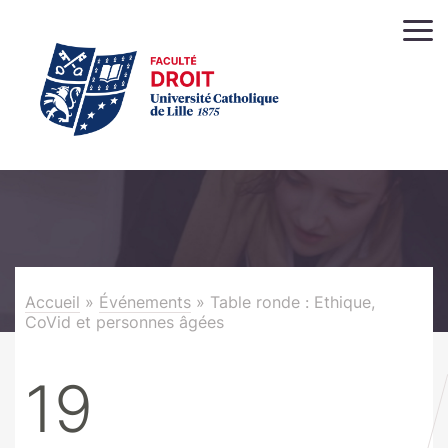
Accueil
»
Événements
»
Table ronde : Ethique,
CoVid et personnes âgées
19