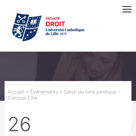
Accueil
»
Événements
»
Salon du livre juridique –
Campus Lille
26