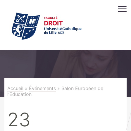
Accueil
»
Événements
»
Salon Européen de
l’Education
23