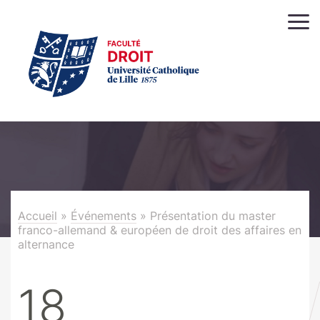
Accueil
»
Événements
»
Présentation du master
franco-allemand & européen de droit des affaires en
alternance
18