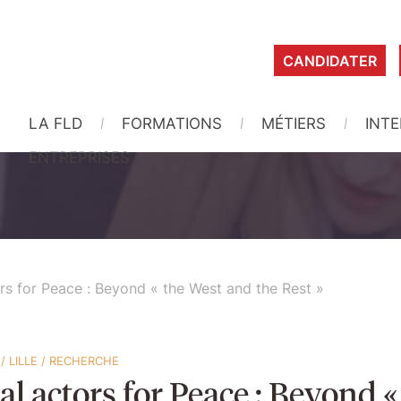
CANDIDATER
LA FLD
FORMATIONS
MÉTIERS
INT
ENTREPRISES
rs for Peace : Beyond « the West and the Rest »
/
LILLE
/
RECHERCHE
l actors for Peace : Beyond «