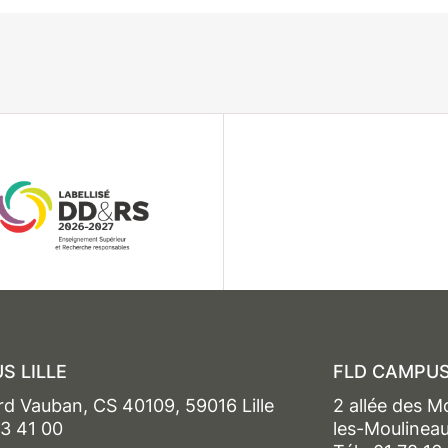
S LILLE
FLD CAMPUS
rd Vauban, CS 40109, 59016 Lille
2 allée des M
13 41 00
les-Moulinea