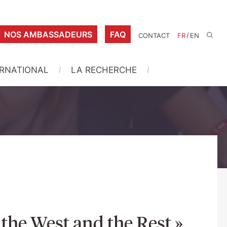
NOS AMBASSADEURS
FAQ
/
CONTACT
FR
EN
ERNATIONAL
LA RECHERCHE
 the West and the Rest »