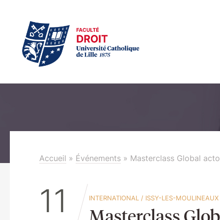
Accueil
»
Événements
»
Masterclass Global acto
11
INTERNATIONAL
/
ISSY-LES-MOULINEAUX
Masterclass Globa