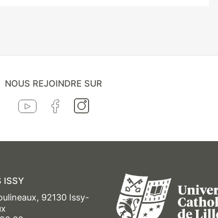
NOUS REJOINDRE SUR
 ISSY
oulineaux, 92130 Issy-
ux