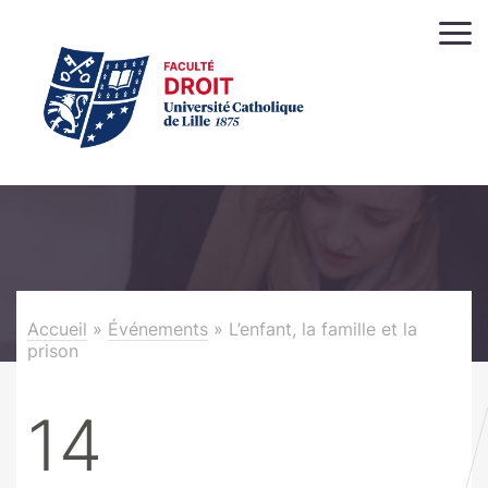
Accueil
»
Événements
»
L’enfant, la famille et la
prison
14