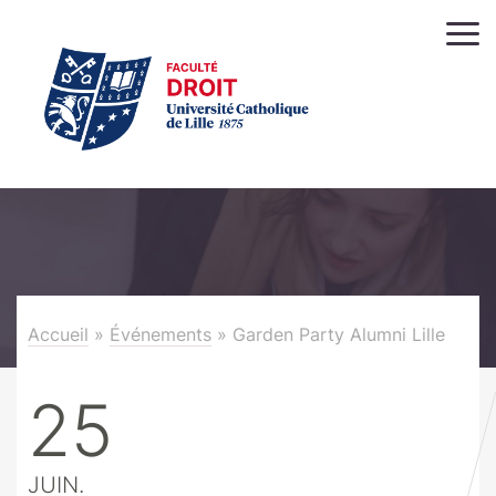
Accueil
»
Événements
»
Garden Party Alumni Lille
25
JUIN.