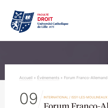
Accueil
»
Événements
»
Forum Franco-Allemand
09
INTERNATIONAL
/
ISSY-LES-MOULINEAUX
Forum Franco-A