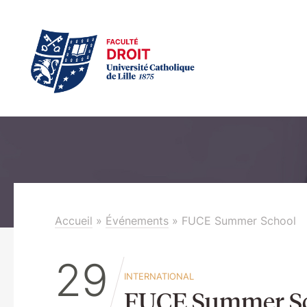
Accueil
»
Événements
»
FUCE Summer School
29
INTERNATIONAL
FUCE Summer S