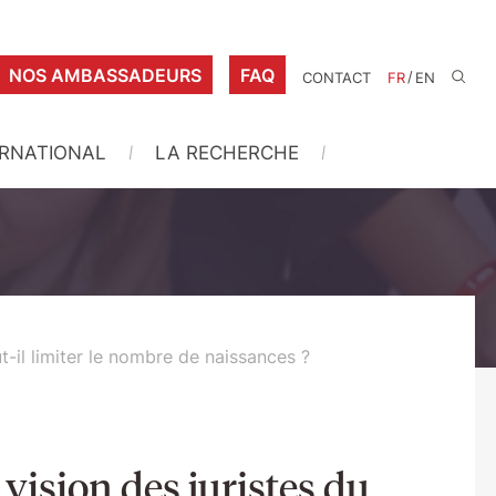
NOS AMBASSADEURS
FAQ
/
CONTACT
FR
EN
ERNATIONAL
LA RECHERCHE
ut-il limiter le nombre de naissances ?
 vision des juristes du