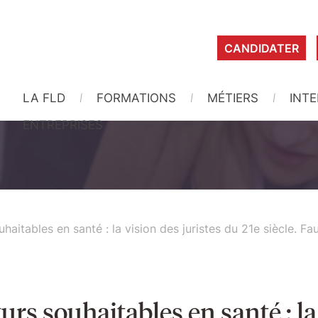
CANDIDATER
LA FLD
FORMATIONS
MÉTIERS
INT
ENTREPRISES
haitables en santé : la vision des juristes du 21e siècle. Fa
urs souhaitables en santé : la