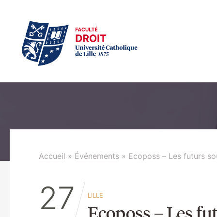
Accueil
»
Événements
»
Ecoposs – Les futurs sou
27
LILLE
Ecoposs – Les fut