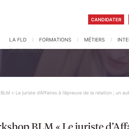
CANDIDATER
LA FLD
FORMATIONS
MÉTIERS
INT
ENTREPRISES
M « Le juriste d’Affaires à l’épreuve de la relation ; un aut
shop BLM « Le juriste d’Affai