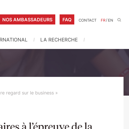
NOS AMBASSADEURS
FAQ
/
CONTACT
FR
EN
ERNATIONAL
LA RECHERCHE
re regard sur le business »
res à l’épreuve de la