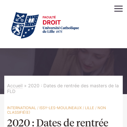
Accueil
»
2020 : Dates de rentrée des masters de la
FLD
INTERNATIONAL
/
ISSY-LES-MOULINEAUX
/
LILLE
/
NON
CLASSIFIÉ(E)
2020 : Dates de rentrée