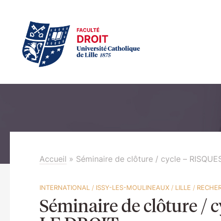
Accueil
»
Séminaire de clôture / cycle – RIS
INTERNATIONAL
/
ISSY-LES-MOULINEAUX
/
LILLE
/
RECHE
Séminaire de clôture