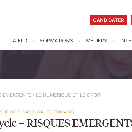
CANDIDATER
LA FLD
FORMATIONS
MÉTIERS
INT
ENTREPRISES
QUES EMERGENTS : LE NUMERIQUE ET LE DROIT
RCHE
/
RECHERCHE PAR LES ÉTUDIANTS
 / cycle – RISQUES EMERGE