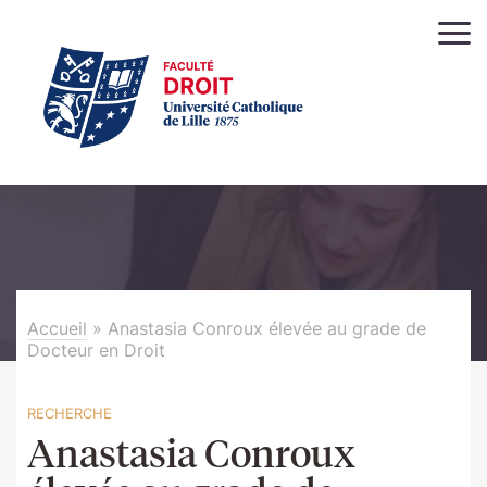
Accueil
»
Anastasia Conroux élevée au grade de
Docteur en Droit
RECHERCHE
Anastasia Conroux