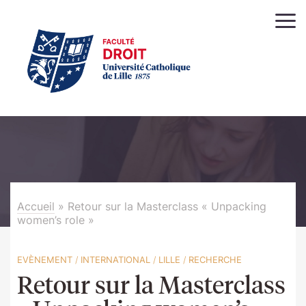
Accueil
»
Retour sur la Masterclass « Unpacking
women’s role »
EVÈNEMENT
/
INTERNATIONAL
/
LILLE
/
RECHERCHE
Retour sur la Masterclass