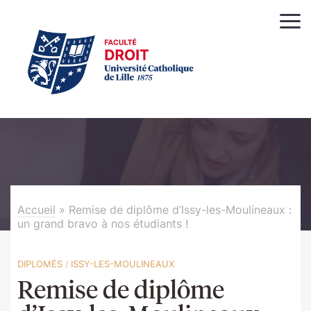
Accueil
»
Remise de diplôme d’Issy-les-Moulineaux :
un grand bravo à nos étudiants !
DIPLOMÉS
/
ISSY-LES-MOULINEAUX
Remise de diplôme