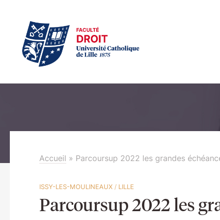
Accueil
»
Parcoursup 2022 les grandes échéanc
ISSY-LES-MOULINEAUX
/
LILLE
Parcoursup 2022 les gr