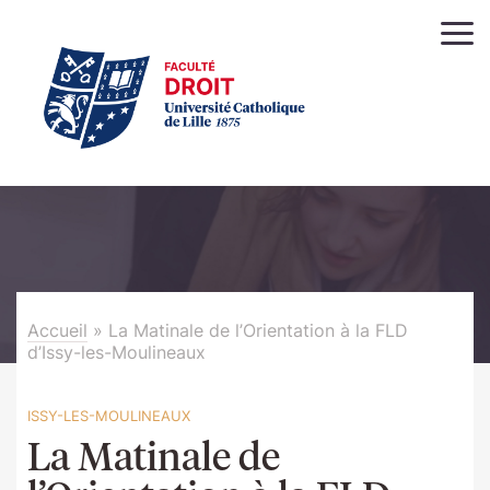
Accueil
»
La Matinale de l’Orientation à la FLD
d’Issy-les-Moulineaux
ISSY-LES-MOULINEAUX
La Matinale de