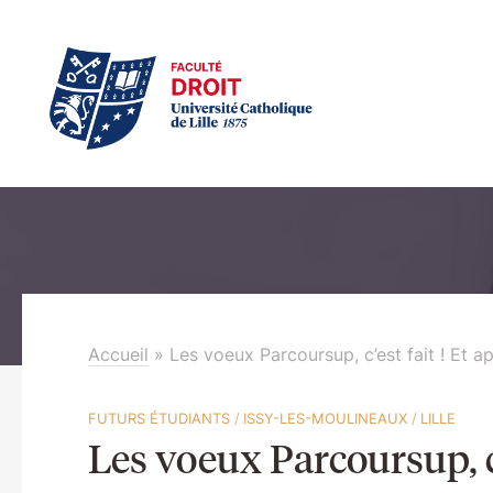
Accueil
»
Les voeux Parcoursup, c’est fait ! Et ap
FUTURS ÉTUDIANTS
/
ISSY-LES-MOULINEAUX
/
LILLE
Les voeux Parcoursup, c’e