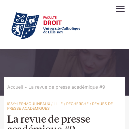
Accueil
»
La revue de presse académique #9
ISSY-LES-MOULINEAUX
/
LILLE
/
RECHERCHE
/
REVUES DE
PRESSE ACADÉMIQUES
La revue de presse
académique #9