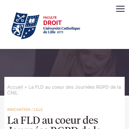
Accueil
»
La FLD au coeur des Journées RGPD de la
CNIL.
INNOVATION
/
LILLE
La FLD au coeur des