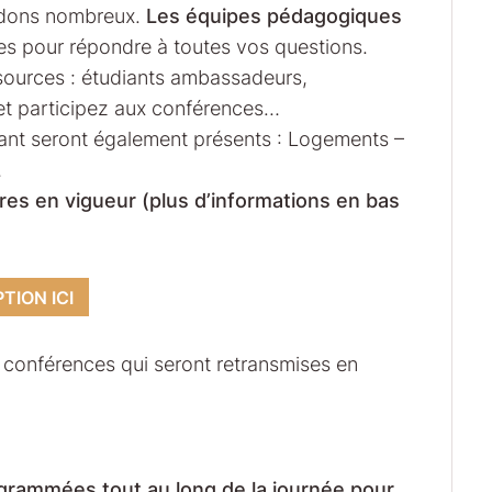
endons nombreux.
Les équipes pédagogiques
es pour répondre à toutes vos questions.
sources : étudiants ambassadeurs,
t participez aux conférences…
diant seront également présents : Logements –
…
res en vigueur (plus d’informations en bas
PTION ICI
conférences qui seront retransmises en
grammées tout au long de la journée pour