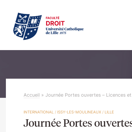
Accueil
»
Journée Portes ouvertes – Licences e
INTERNATIONAL
/
ISSY-LES-MOULINEAUX
/
LILLE
Journée Portes ouvertes