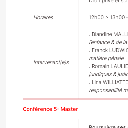
Droit privé et sc
Horaires
12h00 > 13h00 –
.
Blandine MAL
l’enfance & de la
. Franck LUDW
matière pénale –
Intervenant(e)s
. Romain LAULI
juridiques & judi
. Lina WILLIATT
responsabilité m
Conférence 5- Master
Poursuivre ses 