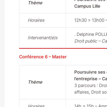
Thème
Campus Lille
Horaires
12h30 > 13h00 
.
Delphine POL
Intervenant(e)s
Droit public – C
Conférence 6 – Master
Poursuivre ses 
l’entreprise – C
Thème
3 parcours : Droi
affaires, Droit 
Horaires
14h > 15h – Am