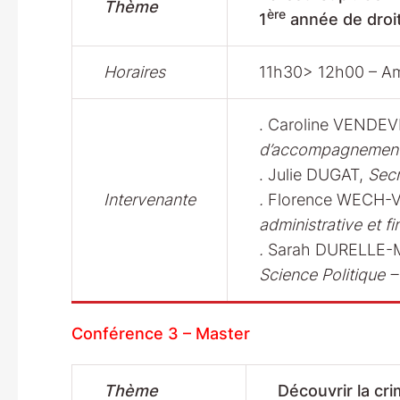
Thème
ère
1
année de droit
Horaires
11h30> 12h00 – A
. Caroline VENDEV
d’accompagnement e
. Julie DUGAT,
Secr
Intervenante
.
Florence WECH
administrative et fi
.
Sarah DURELLE
Science Politique –
Conférence 3 – Master
Thème
Découvrir la cr