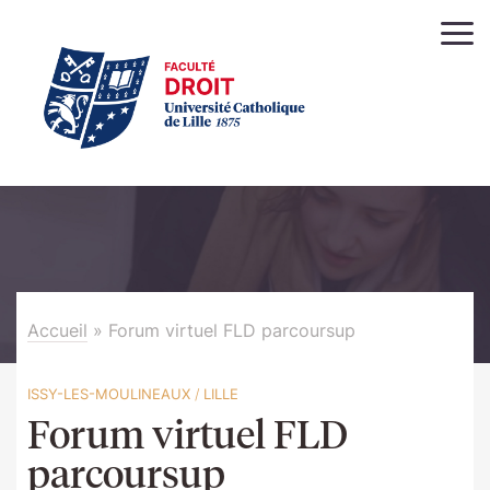
Accueil
»
Forum virtuel FLD parcoursup
ISSY-LES-MOULINEAUX
/
LILLE
Forum virtuel FLD
parcoursup