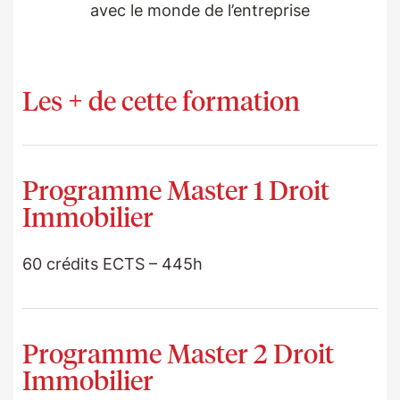
avec le monde de l’entreprise
Les + de cette formation
La pédagogie
Programme Master 1 Droit
Immobilier
Une approche globale et structurée du droit
immobilier
60 crédits ECTS – 445h
Des séminaires animés à la fois par des
universitaires spécialistes et des praticiens
du secteur (avocats, notaires, juristes,
UNITE FONDAMENTALE
Programme Master 2 Droit
urbanistes…), permettant un équilibre entre
Immobilier
théorie et
+ Droit des biens – propriété individuelle