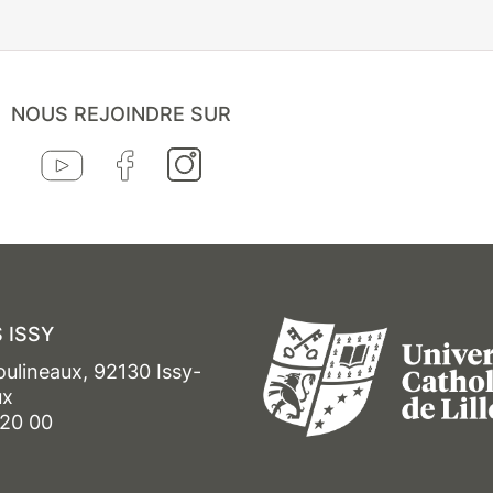
NOUS REJOINDRE SUR
 ISSY
oulineaux, 92130 Issy-
ux
 20 00