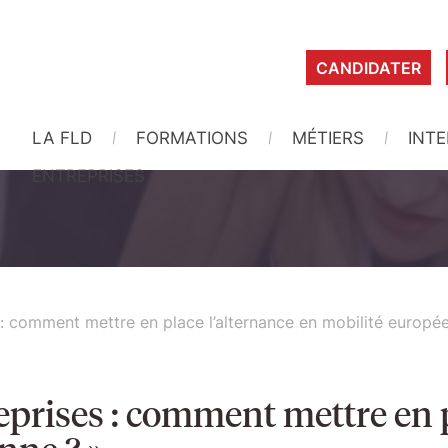
CANDIDATER
LA FLD
FORMATIONS
MÉTIERS
INT
ENTREPRISES
 : comment mettre en place l’alternance en mobilité europé
eprises : comment mettre en p