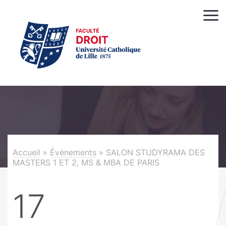
Accueil
»
Événements
»
SALON STUDYRAMA DES
MASTERS 1 ET 2, MS & MBA DE PARIS
17