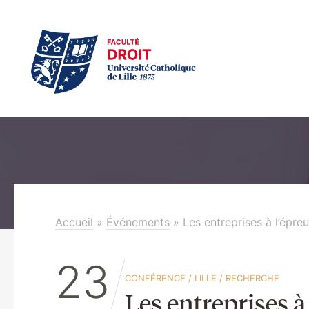
Accueil
»
Événements
»
Les entreprises à l’épre
23
CONFÉRENCE
/
LILLE
/
RECHERCHE
Les entreprises à