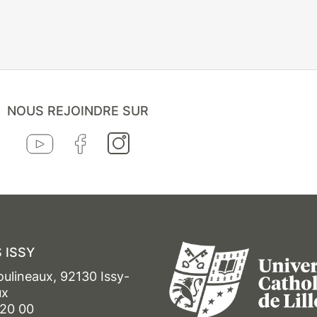
NOUS REJOINDRE SUR
 ISSY
oulineaux, 92130 Issy-
ux
 20 00