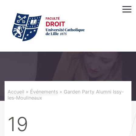
Accueil
»
Événements
»
Garden Party Alumni Issy-
les-Moulineaux
19