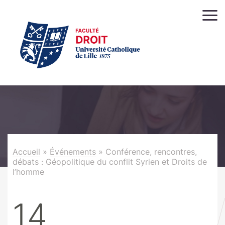
Accueil
»
Événements
»
Conférence, rencontres,
débats : Géopolitique du conflit Syrien et Droits de
l’homme
14