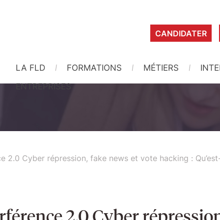
CANDIDATER
LA FLD
FORMATIONS
MÉTIERS
INT
ENTREPRISES
e 2.0 Cyber répression, fake news et vote hacking : Qu’est
rférence 2.0 Cyber répression