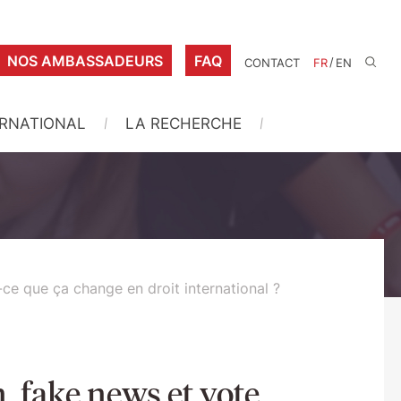
NOS AMBASSADEURS
FAQ
/
CONTACT
FR
EN
ERNATIONAL
LA RECHERCHE
-ce que ça change en droit international ?
, fake news et vote