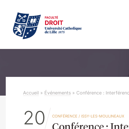
Accueil
»
Événements
»
Conférence : Interférenc
20
CONFÉRENCE
/
ISSY-LES-MOULINEAUX
Conférence : Inte