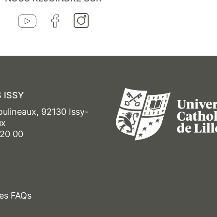
 ISSY
oulineaux, 92130 Issy-
ux
 20 00
es FAQs