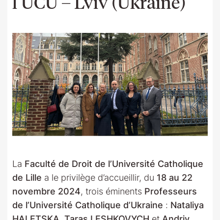
l’UCU – Lviv (Ukraine)
La
Faculté de Droit de l’Université Catholique
de Lille
a le privilège d’accueillir, du
18 au 22
novembre 2024
, trois éminents
Professeurs
de l’Université Catholique d’Ukraine
:
Nataliya
HALETSKA
,
Taras LESHKOVYCH
et
Andriy