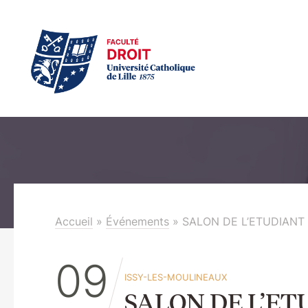
Accueil
»
Événements
»
SALON DE L’ETUDIANT 
09
ISSY-LES-MOULINEAUX
SALON DE L’ET