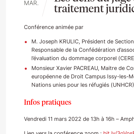
MAR.
traitement juridi
Conférence animée par
M. Joseph KRULIC, Président de Section à
Responsable de la Confédération d’assoc
l’évaluation du dommage corporel (CE
Monsieur Xavier PACREAU, Maitre de Co
européenne de Droit Campus Issy-les-Mo
Nations unies pour les réfugiés (UNHCR) à
Infos pratiques
Vendredi 11 mars 2022 de 13h à 16h – Amphi
Lien vers la conférence zoom :
bit.ly/3oVos