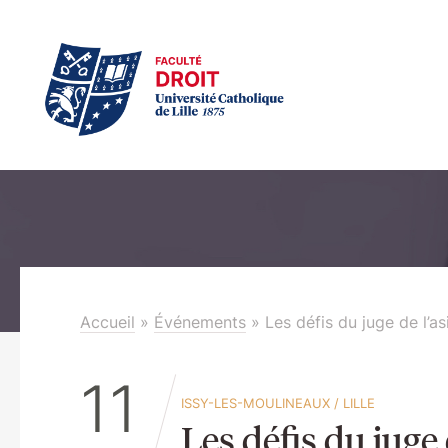
Accueil
»
Événements
»
Les défis du juge de l’as
11
ISSY-LES-MOULINEAUX
/
LILLE
Les défis du juge 