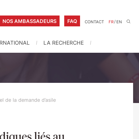
NOS AMBASSADEURS
FAQ
/
CONTACT
FR
EN
ERNATIONAL
LA RECHERCHE
nel de la demande d’asile
idiques liés au