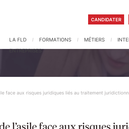
CANDIDATER
LA FLD
FORMATIONS
MÉTIERS
INT
ENTREPRISES
ile face aux risques juridiques liés au traitement juridiction
de l’asile face aux risques jur