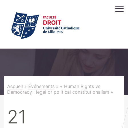
Accueil
»
Événements
»
« Human Rights vs
Democracy : legal or political constitutionalism »
21